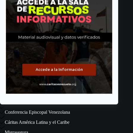
La Urbanización Juan Pablo II. Sede De La
Conferencia Episcopal Venezolana. Montalbán,
Caracas, Venezuela.
Teléfono
(+58) 212- 443-31-53
Email:
caritasvenezuela@gmail.com
Envíanos tu CV
upload
Accede a la Información
Conoce también
Caritas Internationalis
Conferencia Episcopal Venezolana
Cáritas América Latina y el Caribe
Migrasegura