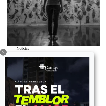
Noticias
Cáritas Venezuela promueve «Rosario por la
Dignidad» en el Día Mundial contra la Trata de
Personas
En este Día Mundial contra la Trata de Personas,
Cáritas Venezuela eleva su voz para denunciar con
firmeza esta atroz realidad que flagela a millones de
seres humanos en el mundo, incluyendo a muchos
de nuestros hermanos y hermanas venezolanos.…
Maria Eva Lobo
julio 30, 2025