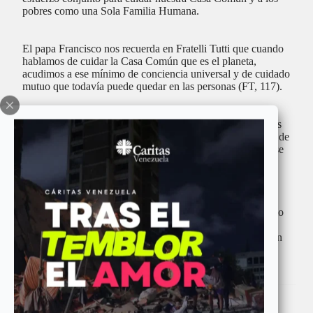
pobres como una Sola Familia Humana.
El papa Francisco nos recuerda en Fratelli Tutti que cuando
hablamos de cuidar la Casa Común que es el planeta,
acudimos a ese mínimo de conciencia universal y de cuidado
mutuo que todavía puede quedar en las personas (FT, 117).
La campaña “Juntos” invita a las organizaciones de Caritas
de todo el mundo a fomentar la creación de Comunidades de
Cuidado, es decir, grupos y redes de personas desde la base
que crearán más y nuevas medidas concretas para cuidar a
los pobres y la vida en nuestra Casa Común.
De esta manera contribuiremos a implementar el Magisterio
del Papa Francisco con la Alegría del Evangelio y el
horizonte de la hermandad y amistad social en armonía con
todo lo creado.