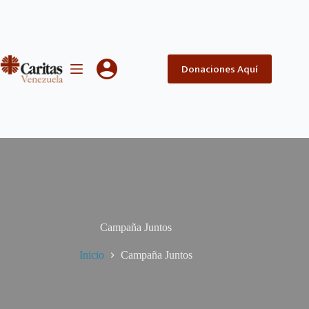
Saltar
al
contenido
Donaciones Aquí
Campaña Juntos
Inicio
Campaña Juntos