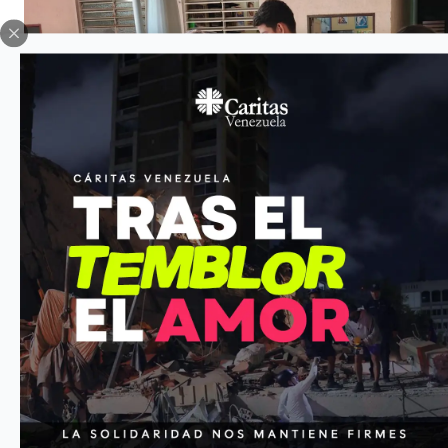
Acción Pastoral
En nuestra acción pastoral abordamos las áreas de nutrición, sal
movilidad humana; gestión de riesgo; seguridad alimentaria y 
comunitario/comunicaciones y formación. A esta labor se suma 
enfrentar la pandemia por COVID-19 que desde el 2020 azota 
Venezuela con una población lesionada y 