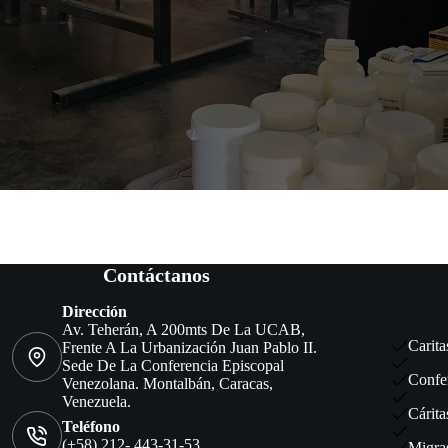
Contáctanos
Dirección
Av. Teherán, A 200mts De La UCAB,
Carita
Frente A La Urbanización Juan Pablo II.
Sede De La Conferencia Episcopal
Confe
Venezolana. Montalbán, Caracas,
Venezuela.
Cárita
Teléfono
(+58) 212- 443-31-53
Migra