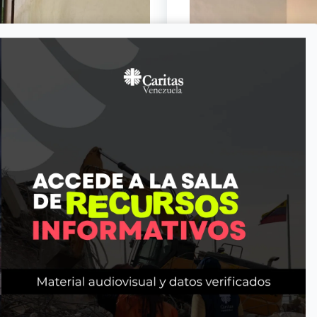
ud; agua, saneamiento e higiene
medios de vida; empoderamiento
Accede a nuestras campa
el trabajo de protección para
solidaridad, just
al mundo entero y encuentra a
frágil.