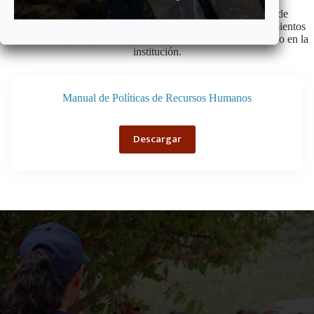
El Manual de Políticas de Recursos Humanos de Cáritas de
Venezuela tiene como objetivo principal establecer los lineamientos
y normativas que regulan la administración del recurso humano en la
institución.
Manual de Políticas de Recursos Humanos
Descargar
What are you waiting for?
Buy This Now!