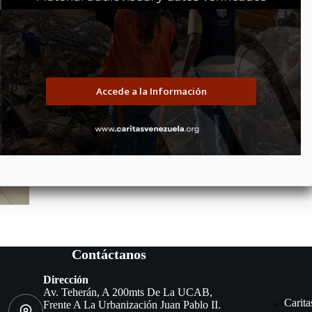
OIM y Cáritas de Venezuela suscriben Memorando de Entendimie
integral
Ambas organizaciones consolidan un marco de cooperación técnic
protección de migrantes, retornados, personas en tránsito y com
por optimizar la respuesta humanitaria y garantizar una atenció
Accede a la Información
Maria Eva Lobo
mayo 19, 2026
Contáctanos
Dirección
Av. Teherán, A 200mts De La UCAB,
Carita
Frente A La Urbanización Juan Pablo II.