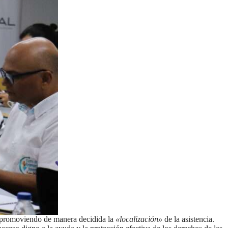
, promoviendo de manera decidida la
«localización»
de la asistencia.