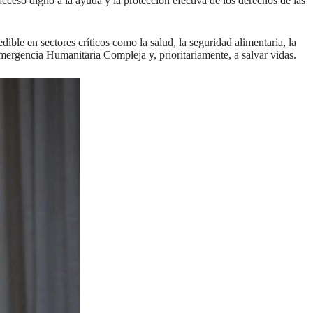
cceso digno a la ayuda y la protección efectiva de los derechos de las
ible en sectores críticos como la salud, la seguridad alimentaria, la
Emergencia Humanitaria Compleja y, prioritariamente, a salvar vidas.