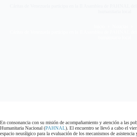
Cáritas de Venezuela participa en la II Asamblea de PAHNAL del 2
humanitaria local
Inicio
Noticias
Cáritas de Venezuela participa en la II Asamblea de PAHNAL del 2
humanitaria local
En consonancia con su misión de acompañamiento y atención a las pob
Humanitaria Nacional (
PAHNAL
). El encuentro se llevó a cabo el v
espacio neurálgico para la evaluación de los mecanismos de asistencia y