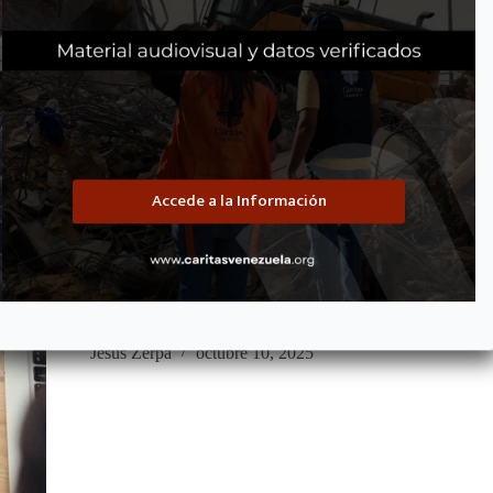
Terminos de Referencias
Accede a la Información
Términos de Referencia – Atención Integral Nut
ATENCIÓN INTEGRAL NUTRICIONAL FOCALIZADA A 
MUJERESEMBARAZADAS Y MADRES LACTANTES EN APU
Introducción:Caritas de Venezuela es una organización de promoci
sin fines de lucro, no gubernamental y con personalidad jurídic
Jesus Zerpa
octubre 10, 2025