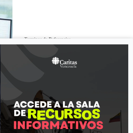
Terminos de Referencias
Términos de Referencia – Atención Integral Nutricio
ATENCIÓN INTEGRAL NUTRICIONAL FOCALIZADA A 
MUJERESEMBARAZADAS Y MADRES LACTANTES EN APURE
Venezuela es una organización de promoción y asistencia social de
gubernamental y con personalidad jurídica…
Jesus Zerpa
octubre 10, 2025