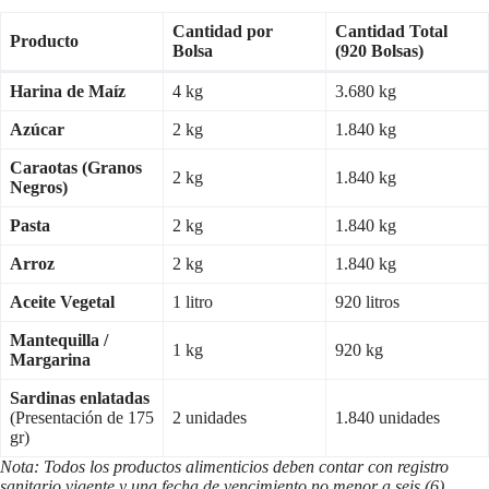
Cantidad por
Cantidad Total
Producto
Bolsa
(920 Bolsas)
Harina de Maíz
4 kg
3.680 kg
Azúcar
2 kg
1.840 kg
Caraotas (Granos
2 kg
1.840 kg
Negros)
Pasta
2 kg
1.840 kg
Arroz
2 kg
1.840 kg
Aceite Vegetal
1 litro
920 litros
Mantequilla /
1 kg
920 kg
Margarina
Sardinas enlatadas
(Presentación de 175
2 unidades
1.840 unidades
gr)
Nota: Todos los productos alimenticios deben contar con registro
sanitario vigente y una fecha de vencimiento no menor a seis (6)