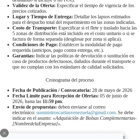
Validez de la Oferta:
Especificar el tiempo de vigencia de los
precios cotizados.
Lugar y Tiempo de Entrega:
Detallar los lapsos estimados
para el despacho total del requerimiento en las zonas indicadas.
Costo de Transporte:
Especificar si el flete y traslado hacia las
5 zonas de distribución está incluido en el costo unitario o si se
factura de forma separada (desglosar por zona si aplica).
Condiciones de Pago:
Establecer la modalidad de pago
requerida (anticipos, pago contra entrega, etc.).
Garantías:
Indicar las políticas de devolución o sustitución en
caso de productos defectuosos, dañados durante el transporte o
que no cumplan con los estándares de calidad solicitados.
Cronograma del proceso
Fecha de Publicación / Convocatoria:
28 de mayo de 2026
Fecha Límite para Recepción de Ofertas:
05 de junio de
2026, hasta las
11:59 pm
.
Envío de propuestas:
deben enviarse al correo
electrónico:
suministroscaritasvenezuela@gmail.com
. Se debe
indicar en el asunto:
«Adquisición de Bolsas Complementarias-
[NombredelaEmpresa]»
.
Propuestas recibidas fuera de la fecha y hora señaladas no serán