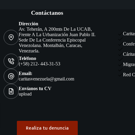
Contáctanos
Dirección
Av. Teherán, A 200mts De La UCAB,
Carita
Frente A La Urbanización Juan Pablo II.
Sede De La Conferencia Episcopal
Confe
Venezolana. Montalbán, Caracas,
Venezuela.
Cárita
Teléfono
(+58) 212- 443-31-53
Migra
Email:
Red C
caritasvenezuela@gmail.com
Envíanos tu CV
upload
Realiza tu denuncia