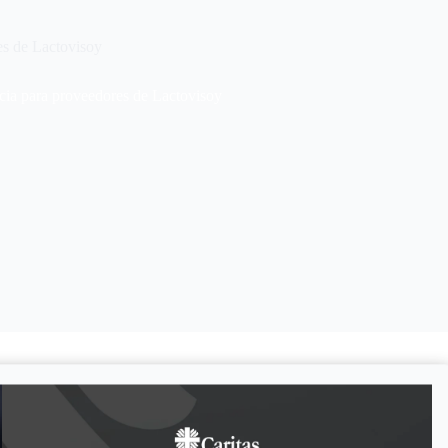
es de Lactovisoy
cia para proveedores de Lactovisoy
isición de
400 bultos de Lactovisoy de 900 gramos (en presentación
iques, Ciudad Bolívar y Cojedes
.