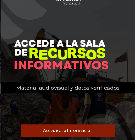
s autorizadas
. Las propuestas se recibirán desde el
14 de febrero de 2
Descarga los términos de referencia a continuación:
Descarga
25[1]
SIGUIENTE
ENTRADA
Términos de Referencia para la
uisición de Lactovisoy por Cáritas
Venezuela
Accede a la Información