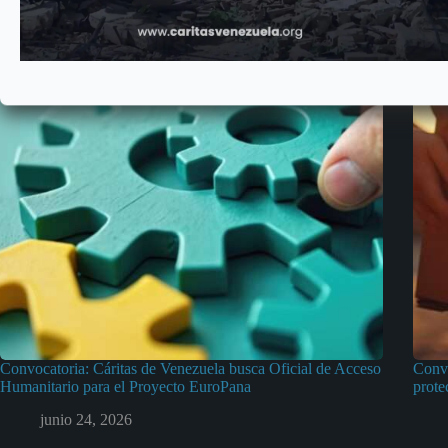
Convocatoria: Cáritas de Venezuela busca Oficial de Acceso
Convo
Humanitario para el Proyecto EuroPana
prote
junio 24, 2026