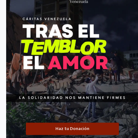
La convocatoria está dirigida a
empresas fabricantes o distribuidora
2025
. ¡No se considerará ninguna propuesta fuera de este plazo!
TERMINOS-DE-REFERENCIA-LACTOVISOY_CARITAS-VENEZUELA-febrero20
ENTRADA
ANTERIOR
Cáritas Venezuela presenta su Consejo
adq
Directivo para el trienio 2025-2028
Entradas relacionadas
Haz tu Donación