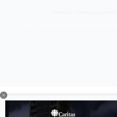
Términos de referencia para proveedor
Inicio
Terminos de Referencias
Términos de referen
Cáritas Venezuela ha publicado
Términos de Referencia
para la adqu
programas de atención para personas vulnerables en
Maracaibo, Mach