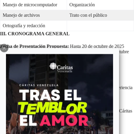
Manejo de microcomputador
Organización
Manejo de archivos
Trato con el público
Ortografía y redacción
III. CRONOGRAMA GENERAL
Fecha de Presentación Propuesta:
Hasta 20 de octubre de 2025
Fecha de Resultados y Notificación seleccionado/a:
30 de octubre
de 2025
Fecha de Inicio Operatividad:
01 de noviembre de 2026
IV. TÉRMINO DE LA OFERTA
Las personas interesadas deben enviar su Curricular Vitae, experiencia
demostrada.
Las ofertas se deben enviar vía correo electrónico, dirigido a:
Soc. Janeth Márquez
, Directora Ejecutiva Nacional de Cáritas
de Venezuela: caritasvenezuela3@gmail.com,
janethmar0107@gmail.com