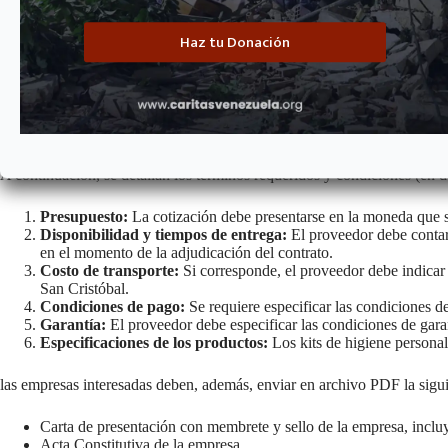
Contenido del kit:
Haz tu Donación
1 Crema dental (100 Gr.)
1 Jabón de Tocador
1 Papel Higiénico (4 unidades)
1 Cepillo de dientes
A continuación, se detallan los términos requeridos y condiciones (en
Presupuesto:
La cotización debe presentarse en la moneda que s
Disponibilidad y tiempos de entrega:
El proveedor debe contar 
en el momento de la adjudicación del contrato.
Costo de transporte:
Si corresponde, el proveedor debe indicar 
San Cristóbal.
Condiciones de pago:
Se requiere especificar las condiciones d
Garantía:
El proveedor debe especificar las condiciones de gara
Especificaciones de los productos:
Los kits de higiene personal
las empresas interesadas deben, además, enviar en archivo PDF la sig
Carta de presentación con membrete y sello de la empresa, inclu
Acta Constitutiva de la empresa.