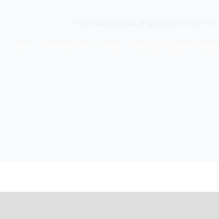
Convocatoria abierta dirigida a proveedores de
Inicio
Terminos de Referencias
Convocatoria abierta dirigid