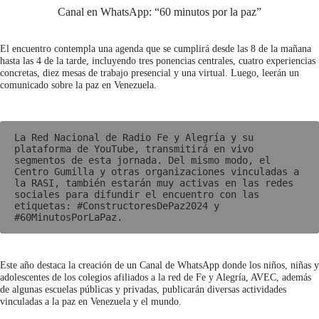
Canal en WhatsApp: “60 minutos por la paz”
El encuentro contempla una agenda que se cumplirá desde las 8 de la mañana
hasta las 4 de la tarde, incluyendo tres ponencias centrales, cuatro experiencias
concretas, diez mesas de trabajo presencial y una virtual. Luego, leerán un
comunicado sobre la paz en Venezuela.
La Red Nacional de Radio Fe y Alegría y su 
plataforma de YouTube, transmitirá en vivo 
segmentos de esta jornada. Del mismo modo, el 
Centro Gumilla y otras organizaciones vinculadas a 
la RASI, también estarán muy activas en las redes 
sociales para difundir el encuentro con las 
etiquetas: #ConstructoresDePaz2024 y 
#60MinutosPorLaPaz.
Este año destaca la creación de un Canal de WhatsApp donde los niños, niñas y
adolescentes de los colegios afiliados a la red de Fe y Alegría, AVEC, además
de algunas escuelas públicas y privadas, publicarán diversas actividades
vinculadas a la paz en Venezuela y el mundo.