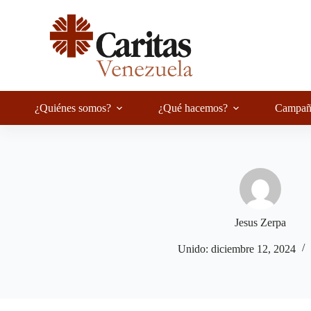
Saltar
al
contenido
¿Quiénes somos?
¿Qué hacemos?
Campañ
Jesus Zerpa
Unido: diciembre 12, 2024