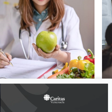
ATENCIÓN INTEGRAL NUTRICIONAL
ATEN
FOCALIZADA A NIÑOS, NIÑAS,
FOCA
MUJERESEMBARAZADAS Y MADRES
MUJ
LACTANTES EN APURE (2025 – 2026).
LACT
Caritas de Venezuela es una organización de
Carita