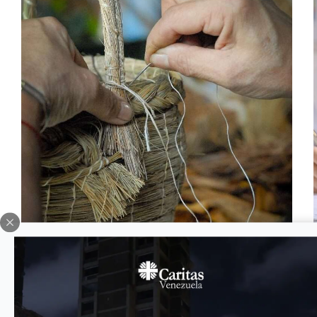
Términos de referencia para consultoría.
Evaluación Externa del Proyecto de Medios de
Vida en Venezuela. Cáritas Venezuela, con el
valioso respaldo de Catholic Relief Services
(CRS), anuncia la implementación de un proyecto
estratégico de Medios de Vida. El objetivo