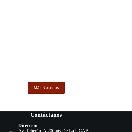
Más Noticias
Contáctanos
Dirección
Av. Teherán, A 200mts De La UCAB,