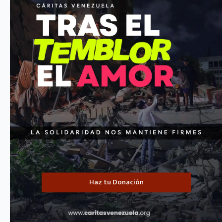
central…
Jesus Zerpa
octubre 16, 2025
Terminos de Referencias
Términos de Referencia – Atención Integral
Nutricional (Encargado SAMAN)
Haz tu Donación