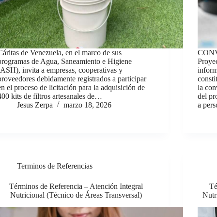
Cáritas de Venezuela, en el marco de sus
CONV
programas de Agua, Saneamiento e Higiene
Proye
(ASH), invita a empresas, cooperativas y
inform
proveedores debidamente registrados a participar
consti
en el proceso de licitación para la adquisición de
la con
400 kits de filtros artesanales de…
del pr
Jesus Zerpa
marzo 18, 2026
a per
Terminos de Referencias
Términos de Referencia – Atención Integral
Té
Nutricional (Técnico de Áreas Transversal)
Nutr