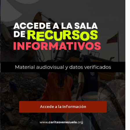
promoción y asistencia social de la IglesiaCatólica,
promoc
sin fines de lucro, no gubernamental y con
sin fi
personalidad jurídica…
perso
Jesus Zerpa
octubre 10, 2025
Terminos de Referencias
Términos de Referencias – Atención Integral
Té
Nutricional (Administrador)
Accede a la Información