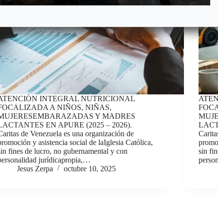
ATENCIÓN INTEGRAL NUTRICIONAL
ATEN
FOCALIZADA A NIÑOS, NIÑAS,
FOCA
MUJERESEMBARAZADAS Y MADRES
MUJ
LACTANTES EN APURE (2025 – 2026).
LACT
Caritas de Venezuela es una organización de
Carita
promoción y asistencia social de laIglesia Católica,
promoc
sin fines de lucro, no gubernamental y con
sin fi
personalidad jurídicapropia,…
perso
Jesus Zerpa
octubre 10, 2025