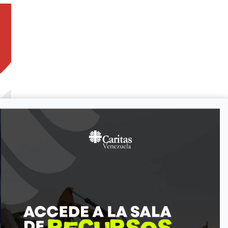
José Bellorín
Miembro del equipo de
Cáritas Venezuela
V-12.345.678