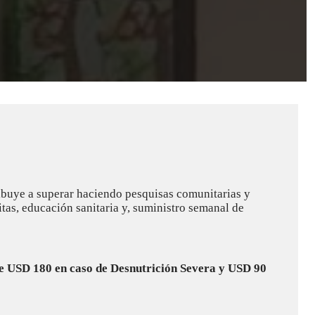
43208
54
12
ribuye a superar haciendo pesquisas comunitarias y
tas, educación sanitaria y, suministro semanal de
de USD 180 en caso de Desnutrición Severa y USD 90