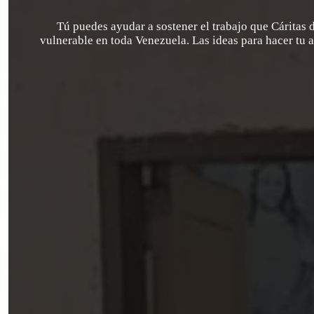
Tú puedes ayudar a sostener el trabajo que Cáritas 
vulnerable en toda Venezuela. Las ideas para hacer tu 
Su colaboración es deducible sobre 
Cáritas, es una organización sin fi
que permitirán que usted pueda dedu
A.C CARITAS DE VENEZUE