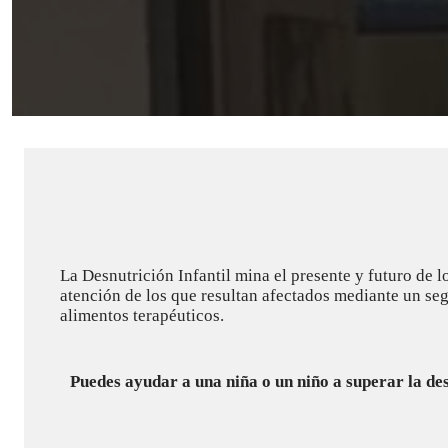
RIF N# J- 30485697-0
Correo: nombre@caritasvenezue
La Desnutrición Infantil mina el presente y futuro de 
atención de los que resultan afectados mediante un seg
alimentos terapéuticos.
Puedes ayudar a una niña o un niño a superar la d