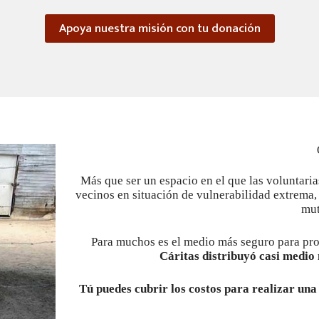
(Alemania)
IBAN:
DE98 3606 0295 0035 1530 12
Apoya nuestra misión con tu donación
Konto Nr:
35153012
BIC:
GENODED1BBE
Banco Corresponsal (Receptor)
Concepto
Detalle
Banco:
STANDARD CHARTERED BANK
BIC:
New York, USA. SCBLUS33
Fedwire
:
026002561
Más que ser un espacio en el que las voluntari
vecinos en situación de vulnerabilidad extrema, 
mut
Para muchos es el medio más seguro para pro
Cáritas distribuyó casi medio 
Tú puedes cubrir los costos para realizar una