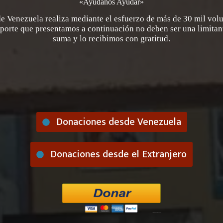
«Ayúdanos Ayudar»
de Venezuela realiza mediante el esfuerzo de más de 30 mil volu
aporte que presentamos a continuación no deben ser una limita
suma y lo recibimos con gratitud.
Donaciones desde Venezuela
Donaciones desde el Extranjero
¿Cómo puedes donar?
el Impuesto sobre la Renta:
nes de lucro, con personalidad jurídica propia, acreditada ante el SENIAT para emitir
Cart
cir de su declaración de impuesto su contribución con la institución.
Donaciones desde el Extranjero
LA
Cuentas Internacionales (Divisas)